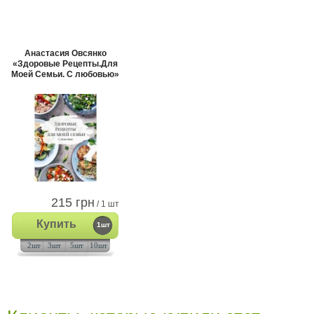
Анастасия Овсянко
«Здоровые Рецепты.Для
Моей Семьи. С любовью»
215 грн
/ 1 шт
Купить
1шт
2шт
3шт
5шт
10шт