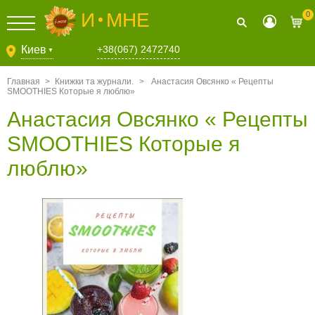
И
МНЕ
0
Киев
+38(067) 2472740
▼
Главная
>
Книжки та журнали.
>
Анастасия Овсянко « Рецепты
SMOOTHIES Которые я люблю»
Анастасия Овсянко « Рецепты
SMOOTHIES Которые я
люблю»