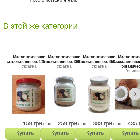
Просто позвоните нам:
.
В этой же категории
Масло кокосовое
Масло кокосовое
Масло кокосовое
Масло коко
сыродавленное, 175 мл
сыродавленное, 300 мл
сыродавленное, 450 мл
сыродавленное
Украина
Украина
Украина
органиче
Герман
159 грн
259 грн
383 грн
435 
/ 1 шт
/ 1 шт
/ 1 шт
Купить
Купить
Купить
Купить
1шт
1шт
1шт