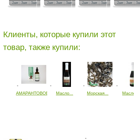
2шт
3шт
5шт
10шт
2шт
3шт
5шт
10шт
2шт
3шт
5шт
10шт
2шт
3шт
5
Клиенты, которые купили этот
товар, также купили:
АМАРАНТОВОЕ...
Масло...
Морская...
Масло...