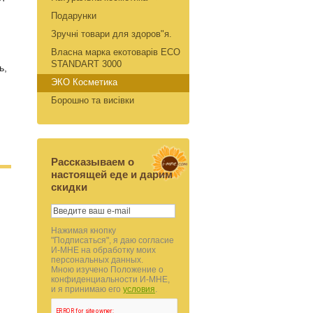
Подарунки
Зручні товари для здоров"я.
Власна маркa екотоварів ЕСО
STANDART 3000
ь,
ЭКО Косметика
Борошно та висiвки
Рассказываем о
настоящей еде и дарим
скидки
Нажимая кнопку
"Подписаться", я даю согласие
И-МНЕ на обработку моих
персональных данных.
Мною изучено Положение о
конфиденциальности И-МНЕ,
и я принимаю его
условия
.