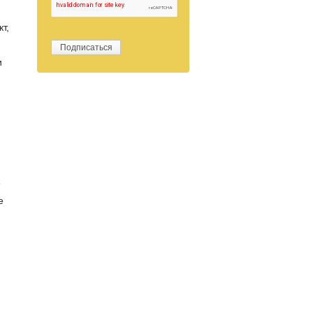
т,
и
е
е