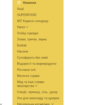
Новинки
Акції
SUPERFOOD
007 Кориснi солодощi
Напоi
Хлiбцi сuроiднi
Злаки, гречка, зерна
Бобовi
Насiння
Сухофруктu без химii
Водоростi та морепродукти
Рослиннi олii
Молочнi страви
Мед та iншi cтрави
бжолярства
Спеціії, прянощі, сіль, цукор
Усе для шоколаду та цукерок
от
Натуральна косметика