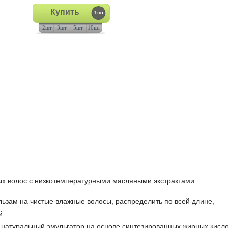
Купить
1шт
2шт
3шт
5шт
10шт
ых волос с низкотемпературными масляными экстрактами.
ьзам на чистые влажные волосы, распределить по всей длине,
й.
, натуральный эмульгатор на основе синтезированных жирных кисл