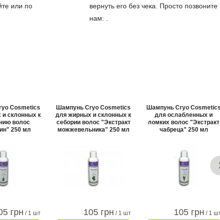
йте или по
вернуть его без чека. Просто позвоните
нам:
.
yo Cosmetics
Шампунь Cryo Cosmetics
Шампунь Cryo Cosmetic
 и склонных к
для жирных и склонных к
для ослабленных и
нию волос
себории волос "Экстракт
ломких волос "Экстракт
ин" 250 мл
можжевельника" 250 мл
чабреца" 250 мл
05 грн
105 грн
105 грн
/ 1 шт
/ 1 шт
/ 1 ш