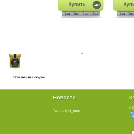
Купить
Куп
1шт
2шт
3шт
5шт
10шт
2шт
3шт
Показать все скидки
Новости
К
в 
Tweets by i_mne