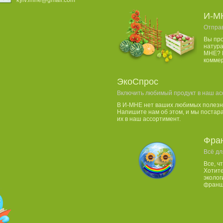
И-М
Отпра
Вы пр
натура
МНЕ? 
комме
ЭкоСпрос
Включить любимый продукт в наш ас
В И-МНЕ нет ваших любимых полезн
Напишите нам об этом, и мы постар
их в наш ассортимент.
Фра
Всё дл
Все, ч
Хотите
эколог
франши