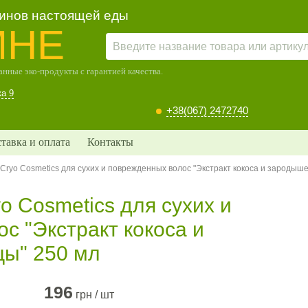
зинов настоящей еды
МНЕ
нные эко-продукты с гарантией качества.
ка 9
+38(067) 2472740
тавка и оплата
Контакты
Cryo Cosmetics для сухих и поврежденных волос "Экстракт кокоса и зародыш
o Cosmetics для сухих и
с "Экстракт кокоса и
ы" 250 мл
196
грн / шт