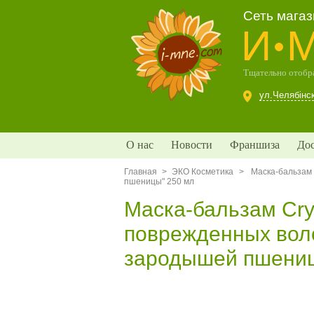
Сеть мага
И
Тщательно отобра
ул.Челябінс
О нас
Новости
Франшиза
Дос
Главная
>
ЭКО Косметика
>
Маска-бальзам 
пшеницы" 250 мл
Маска-бальзам Cry
поврежденных воло
зародышей пшениц