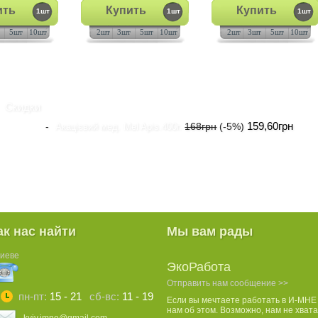
ить
Купить
Купить
1шт
1шт
1шт
5шт
10шт
2шт
3шт
5шт
10шт
2шт
3шт
5шт
10шт
Скидки
159,60грн
168грн
(-5%)
Акацієвий мед. Mel Apis.400г.
ак нас найти
Мы вам рады
Киеве
ЭкоРабота
Отправить нам сообщение >>
пн-пт:
15 - 21
сб-вс:
11 - 19
Если вы мечтаете работать в И-МНЕ
нам об этом. Возможно, нам не хвата
kyiv.imne@gmail.com