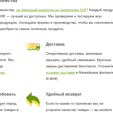
качества
качества,
не имеющий аналогов на территории СНГ
! Каждый продук
МНЕ — лучший из доступных. Мы проверяем и тестируем всю
продукцию, посещаем фермы и производства, чтобы вы сэкономил
приобрести самые полезные продукты.
Доставка
тернет-
Оперативная доставка, вежливые
нете. Мы
курьеры, удобный самовывоз. Крупные
да
заказы доставляем бесплатно. Уточнит
ины
.
условия доставки
в ближайшем филиал
И-МНЕ.
обовать
Удобный возврат
дукт перед
Если по каким-то причинам вас не
е товары в
устроило качество товара — вы можете