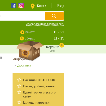
Киев
Вход
▼
Ассортиментная политика сети
пн-пт:
15 - 21
сб-вс:
11 - 19
0
Корзина
0грн
ей
Информация
Доставка
Пастила PASTI FOОD
Пасти, урбечі, халва
Вдалi горiхи з усього
свiту
Цiлющi паростки