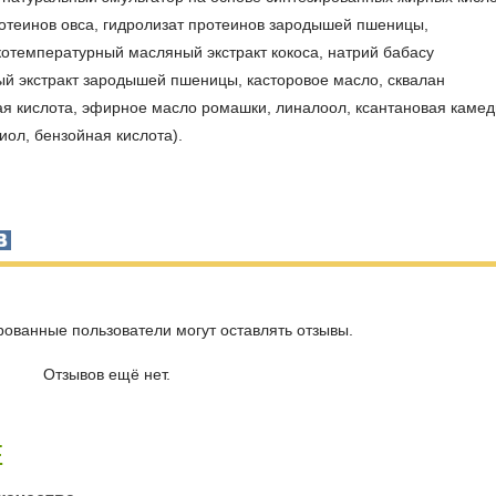
ротеинов овса, гидролизат протеинов зародышей пшеницы,
отемпературный масляный экстракт кокоса, натрий бабасу
й экстракт зародышей пшеницы, касторовое масло, сквалан
ая кислота, эфирное масло ромашки, линалоол, ксантановая камед
иол, бензойная кислота).
рованные пользователи могут оставлять отзывы.
Отзывов ещё нет.
Е