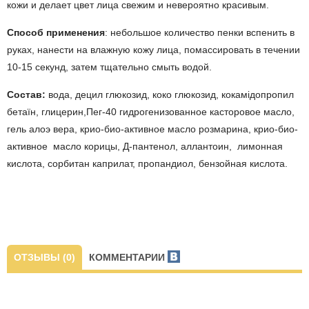
кожи и делает цвет лица свежим и невероятно красивым.
Способ применения
: небольшое количество пенки вспенить в
руках, нанести на влажную кожу лица, помассировать в течении
10-15 секунд, затем тщательно смыть водой.
Состав:
вода, децил глюкозид, коко глюкозид, кокамідопропил
бетаїн, глицерин,Пег-40 гидрогенизованное касторовое масло,
гель алоэ вера, крио-био-активное масло розмарина, крио-био-
активное масло корицы, Д-пантенол, аллантоин, лимонная
кислота, сорбитан каприлат, пропандиол, бензойная кислота.
ОТЗЫВЫ (0)
КОММЕНТАРИИ