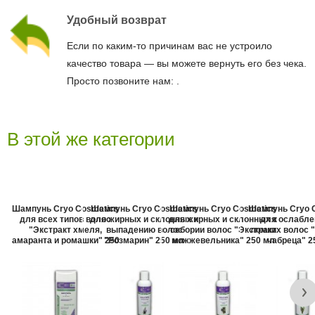
Удобный возврат
Если по каким-то причинам вас не устроило
качество товара — вы можете вернуть его без чека.
Просто позвоните нам:
.
В этой же категории
Шампунь Cryo Cosmetics
Шампунь Cryo Cosmetics
Шампунь Cryo Cosmetics
Шампунь Cryo 
для всех типов волос
для жирных и склонных к
для жирных и склонных к
для ослабле
"Экстракт хмеля,
выпадению волос
себории волос "Экстракт
ломких волос 
амаранта и ромашки" 250
"Розмарин" 250 мл
можжевельника" 250 мл
чабреца" 2
мл