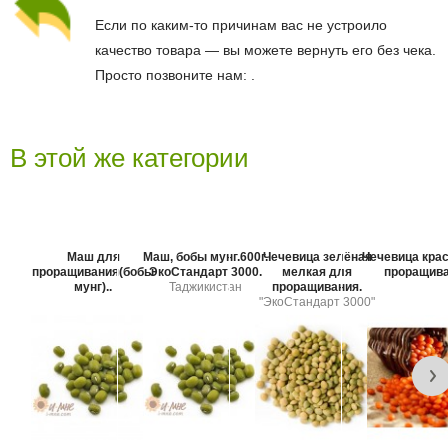
Если по каким-то причинам вас не устроило
качество товара — вы можете вернуть его без чека.
Просто позвоните нам:
.
В этой же категории
Маш для
Маш, бобы мунг.600г.
Чечевица зелёная
Чечевица кра
проращивания(бобы
ЭкоСтандарт 3000.
мелкая для
проращива
мунг)..
Таджикистан
проращивания.
"ЭкоСтандарт 3000"