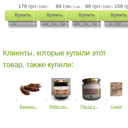
179 грн
89 грн
99 грн
159 г
/ 1000 г
/ 1 шт
/ 1000 г
Купить
Купить
Купить
Купить
1кг
1шт
1кг
2кг
2шт
3шт
5шт
10шт
500г
2кг
3кг
5кг
5г
250г
Клиенты, которые купили этот
товар, также купили:
Бананы...
Урбеч из...
Паста з...
Семена..